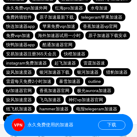
永久免费vqn加速外网
红海pro加速器
水母加速
免费跨墙软件
原子加速最新下载
telegeram苹果加速器
快连加速器app
苹果免费vqn加速
香蕉加速器vp官网
免费vqn加速
海外加速器试用一小时
原子加速器下载安卓
快鸭加速器app
酷通加速器官网
安易加速器注册365天会员
快橙加速器
instagram免费加速器
起飞加速器
雷霆加器速
旋风加速度器
银河加速器下载
银河加速器
猎豹加速器
雷霆每天免费2小时加速
暴雪加速器
outline
tyl加速器官网
香蕉加速器官网
极光aurora加速器
旋风加速度器
飞鸟加速器
神灯vp加速器官网
纸飞机加速器
hammer加速器
电报telegeram加速器
极光vqn官网
雷轰加速器
旋风加速器
ios梯子加速器
永久免费使用的加速器
下载
0.022419s
首页
安卓
苹果
排行
推荐