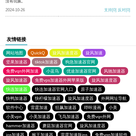
没有玩腻。
2024-10-26
支持
[0]
反对
[0]
友情链接
网站地图
QuickQ
旋风加速度器
旋风加速
坚果加速器
tiktok加速器
狗急加速器官网
免费vqn外网加速
小蓝鸟
优途加速器官网
风驰加速器
旋风加速器
免费vps加速器外网苹果版
旋风加速度器
快连加速器
快连加速器官网入口
原子加速器
快鸭加速器
快柠檬加速器
旋风加速度器
外网网址导航
软件中心
雷霆加速
狂飙加速器
哔咔漫画
小美
小美vpn
小美加速器
飞鸟加速器
免费vqn外网
hammer加速器
蘑菇加速器官网
旋风加速度器
ios加速器
猴王加速器
雷霆加速版ins
免费vqn加速软件