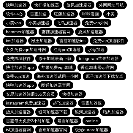
快鸭加速器
快柠檬加速器
旋风加速度器
外网网址导航
软件中心
雷霆加速
狂飙加速器
哔咔漫画
小美
小美vpn
小美加速器
飞鸟加速器
免费vqn外网
hammer加速器
蘑菇加速器官网
旋风加速度器
ios加速器
猴王加速器
雷霆加速版ins
免费vqn加速软件
永久免费vqn加速外网
红海pro加速器
水母加速
免费跨墙软件
原子加速最新下载
telegeram苹果加速器
快连加速器app
苹果免费vqn加速
香蕉加速器vp官网
免费vqn加速
海外加速器试用一小时
原子加速器下载安卓
快鸭加速器app
酷通加速器官网
安易加速器注册365天会员
快橙加速器
instagram免费加速器
起飞加速器
雷霆加器速
旋风加速度器
银河加速器下载
银河加速器
猎豹加速器
雷霆每天免费2小时加速
暴雪加速器
outline
tyl加速器官网
香蕉加速器官网
极光aurora加速器