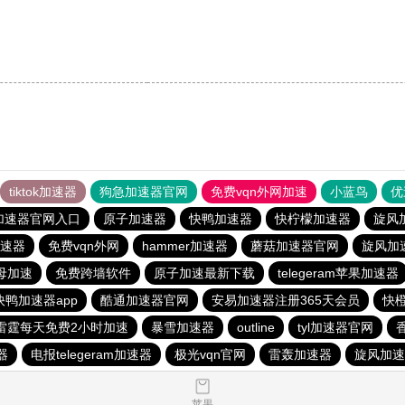
tiktok加速器
狗急加速器官网
免费vqn外网加速
小蓝鸟
优
加速器官网入口
原子加速器
快鸭加速器
快柠檬加速器
旋风
速器
免费vqn外网
hammer加速器
蘑菇加速器官网
旋风加
母加速
免费跨墙软件
原子加速最新下载
telegeram苹果加速器
快鸭加速器app
酷通加速器官网
安易加速器注册365天会员
快
雷霆每天免费2小时加速
暴雪加速器
outline
tyl加速器官网
器
电报telegeram加速器
极光vqn官网
雷轰加速器
旋风加速
苹果