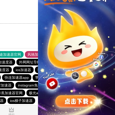
支持
[0]
反对
[0]
途加速器官网
风驰加速器
旋风加速器
加速度器
外网网址导航
软件中心
雷霆加速
狂飙加速器
速度器
ios加速器
猴王加速器
雷霆加速版ins
快连加速器app
苹果免费vqn加速
香蕉加速器vp官网
橙加速器
instagram免费加速器
起飞加速器
雷霆加器速
香蕉加速器官网
极光aurora加速器
旋风加速度器
器
ios梯子加速器
0.022262s
排行
推荐