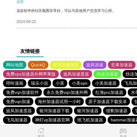
游客
这款软件的社区氛围非常好，可以与其他用户交流学习心得。
2024-09-22
友情链接
网站地图
QuickQ
旋风加速度器
旋风加速
坚果加速器
免费vps加速器外网苹果版
旋风加速度器
快连加速器
快连
哔咔漫画
瑞乐小说
小美
小美vpn
小美加速器
飞鸟加
免费vqn加速软件
永久免费vqn加速外网
红海pro加速器
水
免费vqn加速
海外加速器试用一小时
原子加速器下载安卓
旋风加速度器
银河加速器下载
银河加速器
猎豹加速器
飞鸟加速器
神灯vp加速器官网
纸飞机加速器
hammer加速
首页
安卓