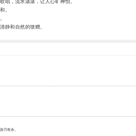
歌唱，流水潺潺，让人心旷神怡。
和。
。
清静和自然的馈赠。
中游刃有余。