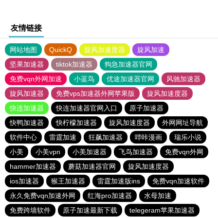
友情链接
网站地图
QuickQ
旋风加速度器
旋风加速
坚果加速器
tiktok加速器
狗急加速器官网
免费vqn外网加速
小蓝鸟
优途加速器官网
风驰加速器
旋风加速器
免费vps加速器外网苹果版
旋风加速度器
快连加速器
快连加速器官网入口
原子加速器
快鸭加速器
快柠檬加速器
旋风加速度器
外网网址导航
软件中心
雷霆加速
狂飙加速器
哔咔漫画
瑞乐小说
小美
小美vpn
小美加速器
飞鸟加速器
免费vqn外网
hammer加速器
蘑菇加速器官网
旋风加速度器
ios加速器
猴王加速器
雷霆加速版ins
免费vqn加速软件
永久免费vqn加速外网
红海pro加速器
水母加速
免费跨墙软件
原子加速最新下载
telegeram苹果加速器