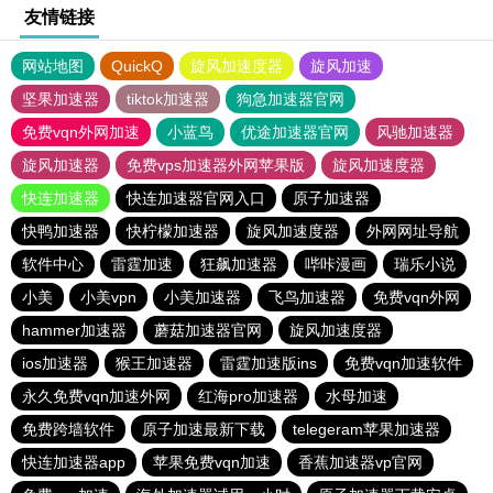
友情链接
网站地图
QuickQ
旋风加速度器
旋风加速
坚果加速器
tiktok加速器
狗急加速器官网
免费vqn外网加速
小蓝鸟
优途加速器官网
风驰加速器
旋风加速器
免费vps加速器外网苹果版
旋风加速度器
快连加速器
快连加速器官网入口
原子加速器
快鸭加速器
快柠檬加速器
旋风加速度器
外网网址导航
软件中心
雷霆加速
狂飙加速器
哔咔漫画
瑞乐小说
小美
小美vpn
小美加速器
飞鸟加速器
免费vqn外网
hammer加速器
蘑菇加速器官网
旋风加速度器
ios加速器
猴王加速器
雷霆加速版ins
免费vqn加速软件
永久免费vqn加速外网
红海pro加速器
水母加速
免费跨墙软件
原子加速最新下载
telegeram苹果加速器
快连加速器app
苹果免费vqn加速
香蕉加速器vp官网