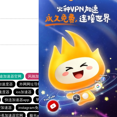
支持
[0]
反对
[0]
支持
[0]
反对
[0]
途加速器官网
风驰加速器
旋风加速器
加速度器
外网网址导航
软件中心
雷霆加速
狂飙加速器
速度器
ios加速器
猴王加速器
雷霆加速版ins
快连加速器app
苹果免费vqn加速
香蕉加速器vp官网
橙加速器
instagram免费加速器
起飞加速器
雷霆加器速
香蕉加速器官网
极光aurora加速器
旋风加速度器