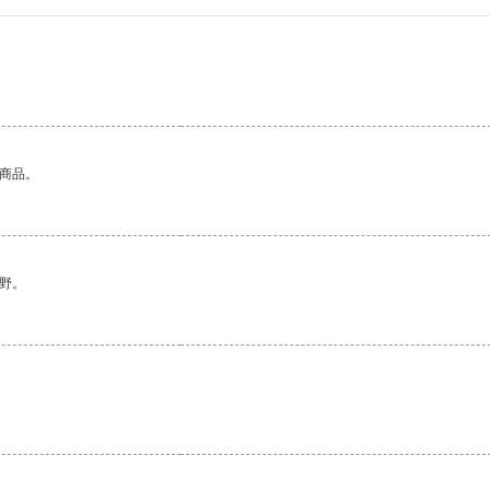
。
的商品。
野。