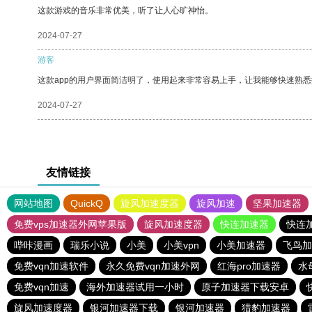
这款游戏的音乐非常优美，听了让人心旷神怡。
2024-07-27
游客
这款app的用户界面简洁明了，使用起来非常容易上手，让我能够快速熟悉
2024-07-27
友情链接
网站地图
QuickQ
旋风加速度器
旋风加速
坚果加速器
免费vps加速器外网苹果版
旋风加速度器
快连加速器
快连
哔咔漫画
瑞乐小说
小美
小美vpn
小美加速器
飞鸟加
免费vqn加速软件
永久免费vqn加速外网
红海pro加速器
水
免费vqn加速
海外加速器试用一小时
原子加速器下载安卓
旋风加速度器
银河加速器下载
银河加速器
猎豹加速器