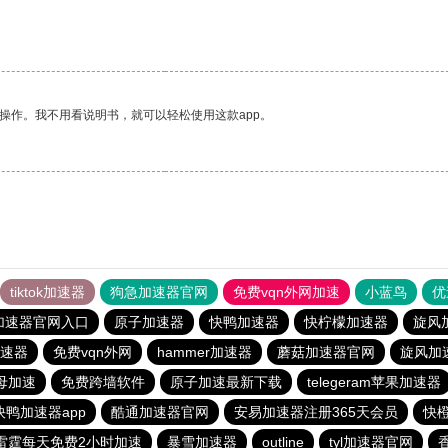
操作。我不用看说明书，就可以轻松使用这款app。
tiktok加速器
狗急加速器官网
免费vqn外网加速
小蓝鸟
优
加速器官网入口
原子加速器
快鸭加速器
快柠檬加速器
旋风
速器
免费vqn外网
hammer加速器
蘑菇加速器官网
旋风加
母加速
免费跨墙软件
原子加速最新下载
telegeram苹果加速器
快鸭加速器app
酷通加速器官网
安易加速器注册365天会员
快
雷霆每天免费2小时加速
暴雪加速器
outline
tyl加速器官网