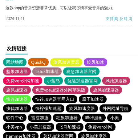
这款app的音乐资源非常优质，可以让我尽情享受音乐的魅力。
2024-11-11
支持
[0]
反对
[0]
友情链接
网站地图
QuickQ
旋风加速度器
旋风加速
坚果加速器
tiktok加速器
狗急加速器官网
免费vqn外网加速
小蓝鸟
优途加速器官网
风驰加速器
旋风加速器
免费vps加速器外网苹果版
旋风加速度器
快连加速器
快连加速器官网入口
原子加速器
快鸭加速器
快柠檬加速器
旋风加速度器
外网网址导航
软件中心
雷霆加速
狂飙加速器
哔咔漫画
小美
小美vpn
小美加速器
飞鸟加速器
免费vqn外网
hammer加速器
蘑菇加速器官网
旋风加速度器