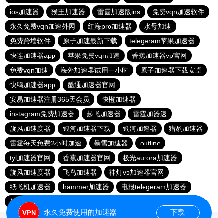
ios加速器
猴王加速器
雷霆加速版ins
免费vqn加速软件
永久免费vqn加速外网
红海pro加速器
水母加速
免费跨墙软件
原子加速最新下载
telegeram苹果加速器
快连加速器app
苹果免费vqn加速
香蕉加速器vp官网
免费vqn加速
海外加速器试用一小时
原子加速器下载安卓
快鸭加速器app
酷通加速器官网
安易加速器注册365天会员
快橙加速器
instagram免费加速器
起飞加速器
雷霆加器速
旋风加速度器
银河加速器下载
银河加速器
猎豹加速器
雷霆每天免费2小时加速
暴雪加速器
outline
tyl加速器官网
香蕉加速器官网
极光aurora加速器
旋风加速度器
飞鸟加速器
神灯vp加速器官网
纸飞机加速器
hammer加速器
电报telegeram加速器
极光vqn官网
雷轰加速器
旋风加速器
ios梯子加速器
永久免费使用的加速器
下载