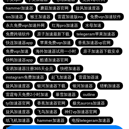
hammer加速器
蘑菇加速器官网
旋风加速度器
ios加速器
猴王加速器
雷霆加速版ins
免费vqn加速软件
永久免费vqn加速外网
红海pro加速器
水母加速
免费跨墙软件
原子加速最新下载
telegeram苹果加速器
快连加速器app
苹果免费vqn加速
香蕉加速器vp官网
免费vqn加速
海外加速器试用一小时
原子加速器下载安卓
快鸭加速器app
酷通加速器官网
安易加速器注册365天会员
快橙加速器
instagram免费加速器
起飞加速器
雷霆加器速
旋风加速度器
银河加速器下载
银河加速器
猎豹加速器
雷霆每天免费2小时加速
暴雪加速器
outline
tyl加速器官网
香蕉加速器官网
极光aurora加速器
旋风加速度器
飞鸟加速器
神灯vp加速器官网
纸飞机加速器
hammer加速器
电报telegeram加速器