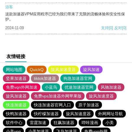
游客
这款加速器VPM应用程序已经为我们带来了无限的流畅体验和安全性保
护。
2024-11-09
支持
[0]
反对
[0]
友情链接
网站地图
QuickQ
旋风加速度器
旋风加速
坚果加速器
tiktok加速器
狗急加速器官网
免费vqn外网加速
小蓝鸟
优途加速器官网
风驰加速器
旋风加速器
免费vps加速器外网苹果版
旋风加速度器
快连加速器
快连加速器官网入口
原子加速器
快鸭加速器
快柠檬加速器
旋风加速度器
外网网址导航
软件中心
雷霆加速
狂飙加速器
哔咔漫画
小美
小美vpn
小美加速器
飞鸟加速器
免费vqn外网