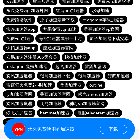
ios加速器
猴王加速器
雷霆加速版ins
免费vqn加速软件
永久免费vqn加速外网
红海pro加速器
水母加速
免费跨墙软件
原子加速最新下载
telegeram苹果加速器
快连加速器app
苹果免费vqn加速
香蕉加速器vp官网
免费vqn加速
海外加速器试用一小时
原子加速器下载安卓
快鸭加速器app
酷通加速器官网
安易加速器注册365天会员
快橙加速器
instagram免费加速器
起飞加速器
雷霆加器速
旋风加速度器
银河加速器下载
银河加速器
猎豹加速器
雷霆每天免费2小时加速
暴雪加速器
outline
tyl加速器官网
香蕉加速器官网
极光aurora加速器
旋风加速度器
飞鸟加速器
神灯vp加速器官网
纸飞机加速器
hammer加速器
电报telegeram加速器
极光vqn官网
雷轰加速器
旋风加速器
ios梯子加速器
永久免费使用的加速器
下载