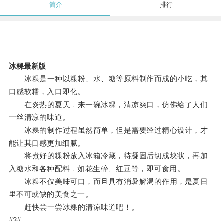
简介
排行
冰粿最新版
冰粿是一种以粿粉、水、糖等原料制作而成的小吃，其
口感软糯，入口即化。
在炎热的夏天，来一碗冰粿，清凉爽口，仿佛给了人们
一丝清凉的味道。
冰粿的制作过程虽然简单，但是需要经过精心设计，才
能让其口感更加细腻。
将煮好的粿粉放入冰箱冷藏，待凝固后切成块状，再加
入糖水和各种配料，如花生碎、红豆等，即可食用。
冰粿不仅美味可口，而且具有消暑解渴的作用，是夏日
里不可或缺的美食之一。
赶快尝一尝冰粿的清凉味道吧！。
#3#