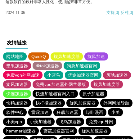
这款软件的设计非常人性化，使用起来非常方便。
2024-11-06
支持
[0]
反对
[0]
友情链接
网站地图
QuickQ
旋风加速度器
旋风加速
坚果加速器
tiktok加速器
狗急加速器官网
免费vqn外网加速
小蓝鸟
优途加速器官网
风驰加速器
旋风加速器
免费vps加速器外网苹果版
旋风加速度器
快连加速器
快连加速器官网入口
原子加速器
快鸭加速器
快柠檬加速器
旋风加速度器
外网网址导航
软件中心
雷霆加速
狂飙加速器
哔咔漫画
小美
小美vpn
小美加速器
飞鸟加速器
免费vqn外网
hammer加速器
蘑菇加速器官网
旋风加速度器