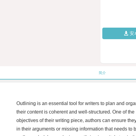
安
简介
Outlining is an essential tool for writers to plan and org
their content is coherent and well-structured. One of the 
objectives of their writing piece, authors can ensure they
in their arguments or missing information that needs to b