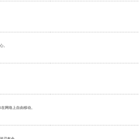
心。
你在网络上自由移动。
中游刃有余。