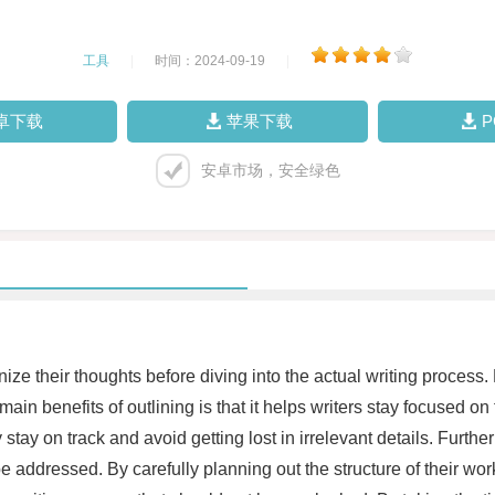
工具
|
时间：2024-09-19
|
卓下载
苹果下载
安卓市场，安全绿色
anize their thoughts before diving into the actual writing process
main benefits of outlining is that it helps writers stay focused o
 stay on track and avoid getting lost in irrelevant details. Furth
e addressed. By carefully planning out the structure of their wor