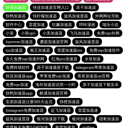
快连加速器
快连加速器官网入口
原子加速器
快鸭加速器
快柠檬加速器
旋风加速度器
外网网址导航
软件中心
雷霆加速
狂飙加速器
哔咔漫画
瑞乐小说
小美
小美vpn
小美加速器
飞鸟加速器
免费vqn外网
hammer加速器
蘑菇加速器官网
旋风加速度器
ios加速器
猴王加速器
雷霆加速版ins
免费vqn加速软件
永久免费vqn加速外网
红海pro加速器
水母加速
免费跨墙软件
原子加速最新下载
telegeram苹果加速器
快连加速器app
苹果免费vqn加速
香蕉加速器vp官网
免费vqn加速
海外加速器试用一小时
原子加速器下载安卓
快鸭加速器app
酷通加速器官网
安易加速器注册365天会员
快橙加速器
instagram免费加速器
起飞加速器
雷霆加器速
旋风加速度器
银河加速器下载
银河加速器
猎豹加速器
雷霆每天免费2小时加速
暴雪加速器
outline