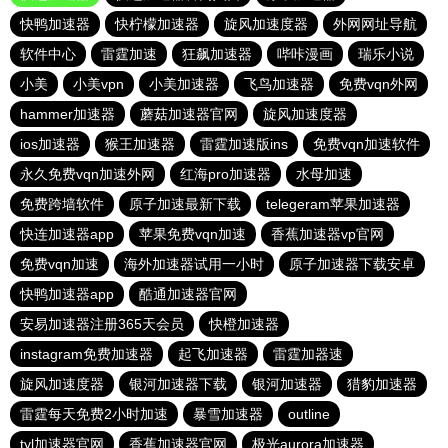
快鸭加速器
快柠檬加速器
旋风加速度器
外网网址导航
软件中心
雷霆加速
狂飙加速器
哔咔漫画
瑞乐小说
小美
小美vpn
小美加速器
飞鸟加速器
免费vqn外网
hammer加速器
蘑菇加速器官网
旋风加速度器
ios加速器
猴王加速器
雷霆加速版ins
免费vqn加速软件
永久免费vqn加速外网
红海pro加速器
水母加速
免费跨墙软件
原子加速最新下载
telegeram苹果加速器
快连加速器app
苹果免费vqn加速
香蕉加速器vp官网
免费vqn加速
海外加速器试用一小时
原子加速器下载安卓
快鸭加速器app
酷通加速器官网
安易加速器注册365天会员
快橙加速器
instagram免费加速器
起飞加速器
雷霆加器速
旋风加速度器
银河加速器下载
银河加速器
猎豹加速器
雷霆每天免费2小时加速
暴雪加速器
outline
tyl加速器官网
香蕉加速器官网
极光aurora加速器