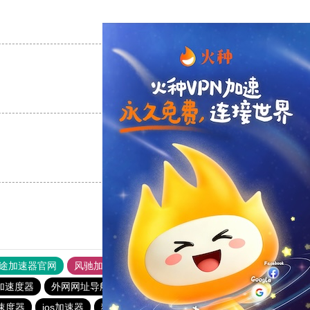
支持
[0]
反对
[0]
支持
[0]
反对
[0]
支持
[0]
反对
[0]
途加速器官网
风驰加速器
旋风加速器
加速度器
外网网址导航
软件中心
雷霆加速
狂飙加速器
速度器
ios加速器
猴王加速器
雷霆加速版ins